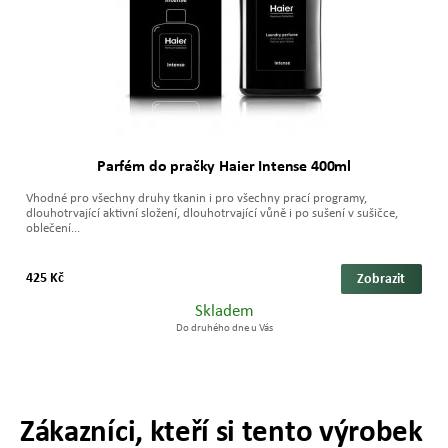
Parfém do pračky Haier Intense 400ml
Vhodné pro všechny druhy tkanin i pro všechny prací programy,
dlouhotrvající aktivní složení, dlouhotrvající vůně i po sušení v sušičce,
oblečení...
425 Kč
Zobrazit
Skladem
Do druhého dne u Vás
Zákazníci, kteří si tento výrobek