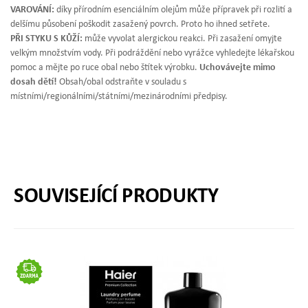
VAROVÁNÍ:
díky přírodním esenciálním olejům může přípravek při rozlití a
delšímu působení poškodit zasažený povrch. Proto ho ihned setřete.
PŘI STYKU S KŮŽÍ:
může vyvolat alergickou reakci. Při zasažení omyjte
velkým množstvím vody. Při podráždění nebo vyrážce vyhledejte lékařskou
pomoc a mějte po ruce obal nebo štítek výrobku.
Uchovávejte mimo
dosah dětí!
Obsah/obal odstraňte v souladu s
místními/regionálními/státními/mezinárodními předpisy.
SOUVISEJÍCÍ PRODUKTY