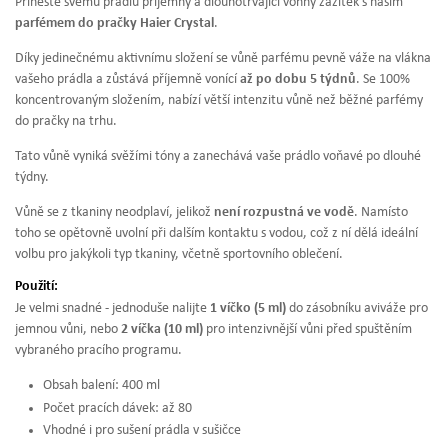
Přineste svému prádlu příjemný a dlouhotrvající vonný zážitek s naším
parfémem do pračky Haier Crystal
.
Díky jedinečnému aktivnímu složení se vůně parfému pevně váže na vlákna
vašeho prádla a zůstává příjemně vonící
až po dobu 5 týdnů
. Se 100%
koncentrovaným složením, nabízí větší intenzitu vůně než běžné parfémy
do pračky na trhu.
Tato vůně vyniká svěžími tóny a zanechává vaše prádlo voňavé po dlouhé
týdny.
Vůně se z tkaniny neodplaví, jelikož
není rozpustná ve vodě
. Namísto
toho se opětovně uvolní při dalším kontaktu s vodou, což z ní dělá ideální
volbu pro jakýkoli typ tkaniny, včetně sportovního oblečení.
Použití:
Je velmi snadné - jednoduše nalijte
1 víčko (5 ml)
do zásobníku aviváže pro
jemnou vůni, nebo
2 víčka (10 ml)
pro intenzivnější vůni před spuštěním
vybraného pracího programu.
Obsah balení: 400 ml
Počet pracích dávek: až 80
Vhodné i pro sušení prádla v sušičce