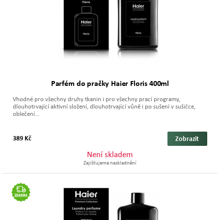
Parfém do pračky Haier Floris 400ml
Vhodné pro všechny druhy tkanin i pro všechny prací programy,
dlouhotrvající aktivní složení, dlouhotrvající vůně i po sušení v sušičce,
oblečení...
389 Kč
Zobrazit
Není skladem
Zajišťujeme naskladnění