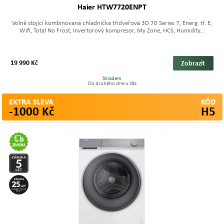
Haier HTW7720ENPT
Volně stojící kombinovaná chladnička třídveřová 3D 70 Series 7, Energ. tř. E,
Wifi, Total No Frost, Invertorový kompresor, My Zone, HCS, Humidity...
19 990 Kč
Zobrazit
Skladem
Do druhého dne u Vás
EXTRA SLEVA
KÓD
-1000 Kč
H5