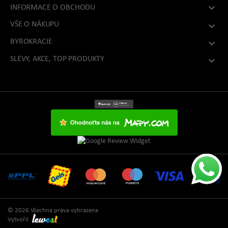

INFORMACE O OBCHODU
VŠE O NÁKUPU

BYROKRACIE

SLEVY, AKCE, TOP PRODUKTY

© 2026 Všechna práva vyhrazena
Vytvořil