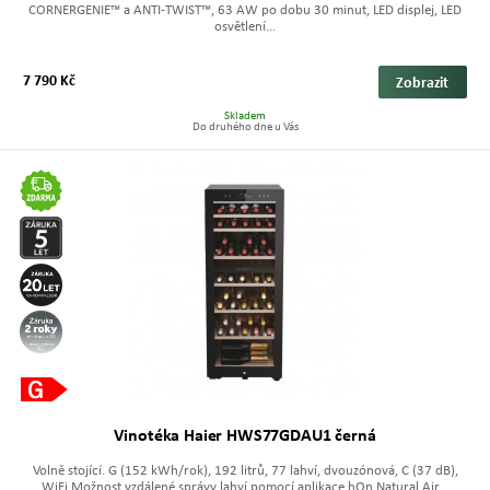
CORNERGENIE™ a ANTI-TWIST™, 63 AW po dobu 30 minut, LED displej, LED
osvětlení...
7 790 Kč
Zobrazit
Skladem
Do druhého dne u Vás
Vinotéka Haier HWS77GDAU1 černá
Volně stojící. G (152 kWh/rok), 192 litrů, 77 lahví, dvouzónová, C (37 dB),
WiFi Možnost vzdálené správy lahví pomocí aplikace hOn Natural Air...