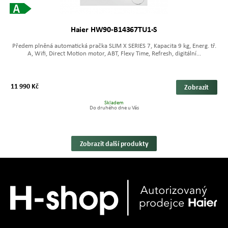
Haier HW90-B14367TU1-S
Předem plněná automatická pračka SLIM X SERIES 7, Kapacita 9 kg, Energ. tř.
A, Wifi, Direct Motion motor, ABT, Flexy Time, Refresh, digitální...
11 990 Kč
Zobrazit
Skladem
Do druhého dne u Vás
Zobrazit další produkty