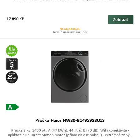
17 890 Kč
Zobrazit
Na objednávku
Termín naskladnění únor
Pračka Haier HW80-B14959S8U1S
Pračka 8 kg, 1400 ot., A (47 kWh), 44 litrů, B (70 dB), WiFi konektivita -
aplikace hOn Direct Motion motor (přímo na ose bubnu) - extrémně tichý...