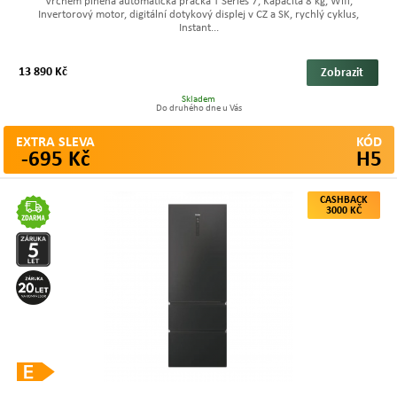
Vrchem plněná automatická pračka T Series 7, Kapacita 8 kg, Wifi,
Invertorový motor, digitální dotykový displej v CZ a SK, rychlý cyklus,
Instant...
13 890 Kč
Zobrazit
Skladem
Do druhého dne u Vás
EXTRA SLEVA
KÓD
-695 Kč
H5
CASHBACK
3000 KČ