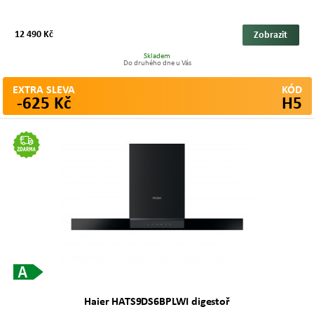
12 490 Kč
Zobrazit
Skladem
Do druhého dne u Vás
EXTRA SLEVA
KÓD
-625 Kč
H5
Haier HATS9DS6BPLWI digestoř