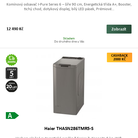
Komínový odsavač I-Pure Series 6 – šíře 90 cm, Energetická třída A+, Booster,
tichý chod, dotykový displej, bílý LED pásek, Prémiové...
12 490 Kč
Zobrazit
Skladem
Do druhého dne u Vás
CASHBACK
2000 KČ
Haier THASN286TMR5-S