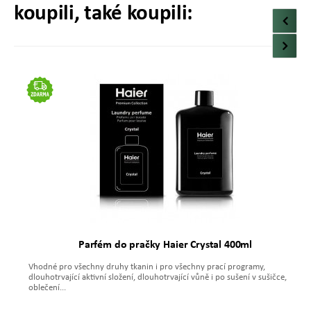
koupili, také koupili:
Parfém do pračky Haier Crystal 400ml
Vhodné pro všechny druhy tkanin i pro všechny prací programy,
dlouhotrvající aktivní složení, dlouhotrvající vůně i po sušení v sušičce,
oblečení...