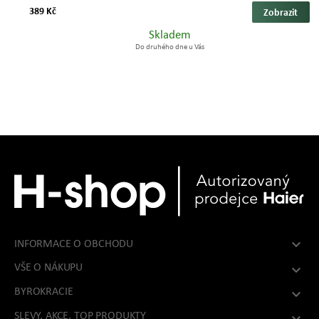
389 Kč
Zobrazit
Skladem
Do druhého dne u Vás

INFORMACE O OBCHODU
VŠE O NÁKUPU

BYROKRACIE

SLEVY, AKCE, TOP PRODUKTY
