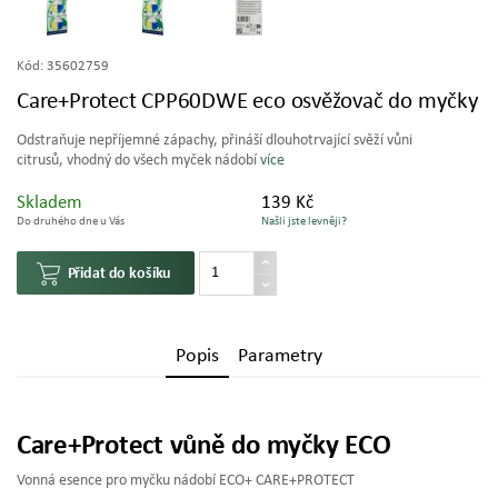
Kód:
35602759
Care+Protect CPP60DWE eco osvěžovač do myčky
Odstraňuje nepříjemné zápachy, přináší dlouhotrvající svěží vůni
citrusů, vhodný do všech myček nádobí
více
Skladem
139 Kč
Do druhého dne u Vás
Našli jste levněji?
Přidat do košíku
Popis
Parametry
Care+Protect vůně do myčky ECO
Vonná esence pro myčku nádobí ECO+ CARE+PROTECT