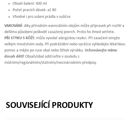
Obsah balení: 400 ml
Počet pracích dávek: až 80
Vhodné i pro sušení prádla v sušičce
VAROVÁNÍ:
díky přírodním esenciálním olejům může přípravek při rozlití a
delšímu působení poškodit zasažený povrch. Proto ho ihned setřete.
PŘI STYKU S KŮŽÍ:
může vyvolat alergickou reakci. Při zasažení omyjte
velkým množstvím vody. Při podráždění nebo vyrážce vyhledejte lékařskou
pomoc a mějte po ruce obal nebo štítek výrobku.
Uchovávejte mimo
dosah dětí!
Obsah/obal odstraňte v souladu s
místními/regionálními/státními/mezinárodními předpisy.
SOUVISEJÍCÍ PRODUKTY