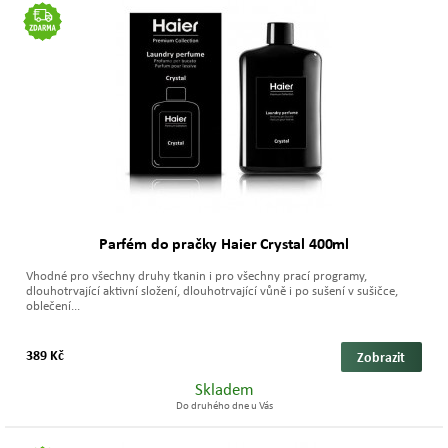
Parfém do pračky Haier Crystal 400ml
Vhodné pro všechny druhy tkanin i pro všechny prací programy,
dlouhotrvající aktivní složení, dlouhotrvající vůně i po sušení v sušičce,
oblečení...
389 Kč
Zobrazit
Skladem
Do druhého dne u Vás