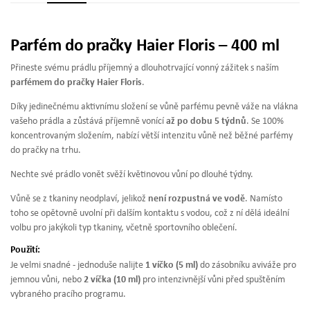
Parfém do pračky Haier Floris – 400 ml
Přineste svému prádlu příjemný a dlouhotrvající vonný zážitek s naším
parfémem do pračky Haier Floris
.
Díky jedinečnému aktivnímu složení se vůně parfému pevně váže na vlákna
vašeho prádla a zůstává příjemně vonící
až po dobu 5 týdnů
. Se 100%
koncentrovaným složením, nabízí větší intenzitu vůně než běžné parfémy
do pračky na trhu.
Nechte své prádlo vonět svěží květinovou vůní po dlouhé týdny.
Vůně se z tkaniny neodplaví, jelikož
není rozpustná ve vodě
. Namísto
toho se opětovně uvolní při dalším kontaktu s vodou, což z ní dělá ideální
volbu pro jakýkoli typ tkaniny, včetně sportovního oblečení.
Použití:
Je velmi snadné - jednoduše nalijte
1 víčko (5 ml)
do zásobníku aviváže pro
jemnou vůni, nebo
2 víčka (10 ml)
pro intenzivnější vůni před spuštěním
vybraného pracího programu.