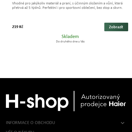
Vhodné pro jakýkoliv materiál a praní, s účinným složením a vůní, která
přetrvá až 5 týdnů. Perfektní i pro sportovní oblečení, bez stop a skvrn.
219 Kč
Zobrazit
Skladem
Do druhého dne u Vás

INFORMACE O OBCHODU