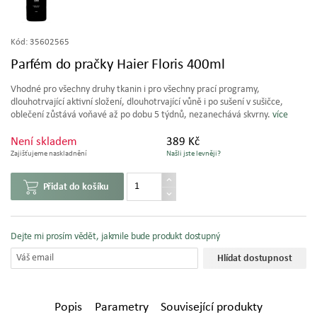
Kód:
35602565
Parfém do pračky Haier Floris 400ml
Vhodné pro všechny druhy tkanin i pro všechny prací programy,
dlouhotrvající aktivní složení, dlouhotrvající vůně i po sušení v sušičce,
oblečení zůstává voňavé až po dobu 5 týdnů, nezanechává skvrny.
více
Není skladem
389 Kč
Zajišťujeme naskladnění
Našli jste levněji?
Přidat do košíku
Dejte mi prosím vědět, jakmile bude produkt dostupný
Hlídat dostupnost
Popis
Parametry
Související produkty