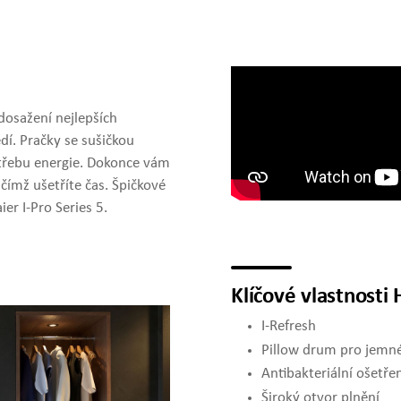
dosažení nejlepších
dí. Pračky se sušičkou
potřebu energie. Dokonce vám
 čímž ušetříte čas. Špičkové
er I-Pro Series 5.
Klíčové vlastnos
I-Refresh
Pillow drum pro jemné
Antibakteriální ošetře
Široký otvor plnění