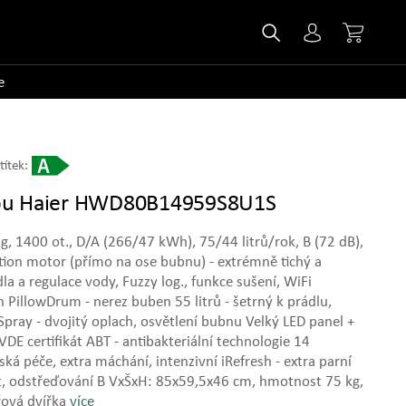
e
títek:
čkou Haier HWD80B14959S8U1S
g, 1400 ot., D/A (266/47 kWh), 75/44 litrů/rok, B (72 dB),
on motor (přímo na ose bubnu) - extrémně tichý a
la a regulace vody, Fuzzy log., funkce sušení, WiFi
n PillowDrum - nerez buben 55 litrů - šetrný k prádlu,
pray - dvojitý oplach, osvětlení bubnu Velký LED panel +
VDE certifikát ABT - antibakteriální technologie 14
ká péče, extra máchání, intenzivní iRefresh - extra parní
t, odstřeďování B VxŠxH: 85x59,5x46 cm, hmotnost 75 kg,
řová dvířka
více