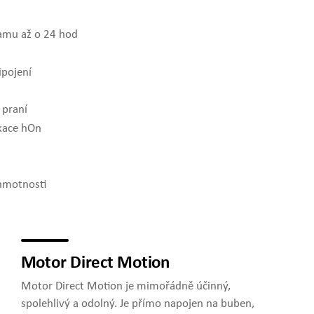
amu až o 24 hod
ipojení
 praní
ikace hOn
hmotnosti
Motor Direct Motion
Motor Direct Motion je mimořádně účinný,
spolehlivý a odolný. Je přímo napojen na buben,