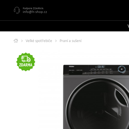
Podpora ZDARMA
info@h-shop.cz
Velké spotřebiče
Praní a sušení