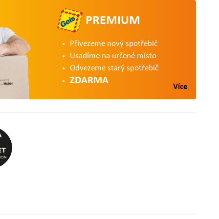
PREMIUM
Přivezeme nový spotřebič
Usadíme na určené místo
Odvezeme starý spotřebič
ZDARMA
Více