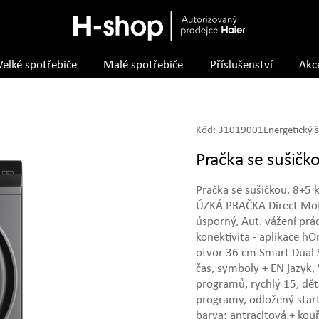
Velké spotřebiče
Malé spotřebiče
Příslušenství
Akc
Kód:
31019001
Energetický š
Pračka se suši
Pračka se sušičkou. 8+5 k
ÚZKÁ PRAČKA Direct Moti
úsporný, Aut. vážení prád
konektivita - aplikace hO
otvor 36 cm Smart Dual S
čas, symboly + EN jazyk, 
programů, rychlý 15, děts
programy, odložený star
barva: antracitová + kou