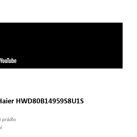
ti Haier HWD80B14959S8U1S
 prádlo
ní