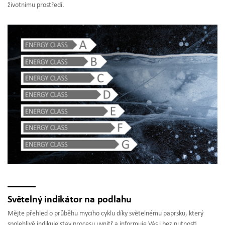
životnímu prostředí.
Světelný indikátor na podlahu
Mějte přehled o průběhu mycího cyklu díky světelnému paprsku, který
spolehlivě indikuje stav procesu uvnitř a informuje Vás i bez nutnosti