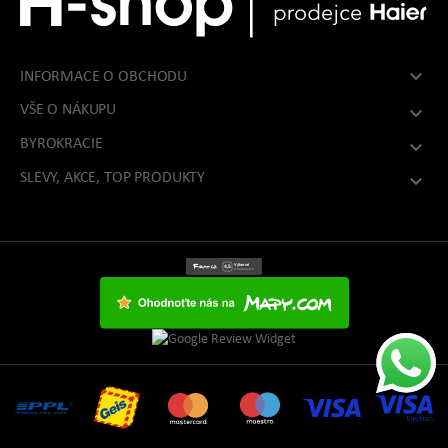

INFORMACE O OBCHODU
VŠE O NÁKUPU

BYROKRACIE

SLEVY, AKCE, TOP PRODUKTY
