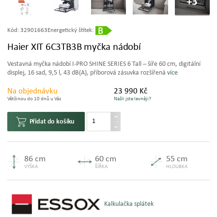
+3
Kód:
32901663
Energetický štítek:
Haier XIT 6C3TB3B myčka nádobí
Vestavná myčka nádobí I-PRO SHINE SERIES 6 Tall – šíře 60 cm, digitální
displej, 16 sad, 9,5 l, 43 dB(A), příborová zásuvka rozšířená
více
Na objednávku
23 990 Kč
Většinou do 10 dnů u Vás
Našli jste levněji?
Přidat do košíku
86 cm
60 cm
55 cm
VÝŠKA
ŠÍŘKA
HLOUBKA
Kalkulačka splátek