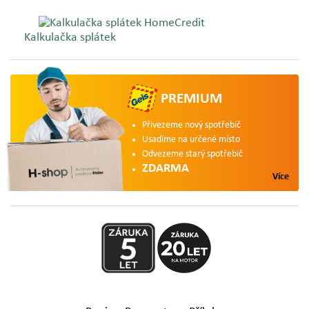
Kalkulačka splátek
PREMIUM
Přivezeme nový spotřebič
Usadíme na určené místo
Odvezeme starý spotřebič
ZDARMA
Více