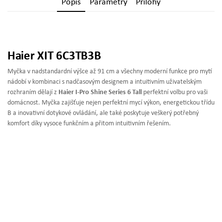
Popis
Parametry
Přílohy
Haier XIT 6C3TB3B
Myčka v nadstandardní výšce až 91 cm a všechny moderní funkce pro mytí
nádobí v kombinaci s nadčasovým designem a intuitivním uživatelským
rozhraním dělají z
Haier I-Pro Shine Series 6 Tall
perfektní volbu pro vaši
domácnost. Myčka zajišťuje nejen perfektní mycí výkon, energetickou třídu
B a inovativní dotykové ovládání, ale také poskytuje veškerý potřebný
komfort díky vysoce funkčním a přitom intuitivním řešením.