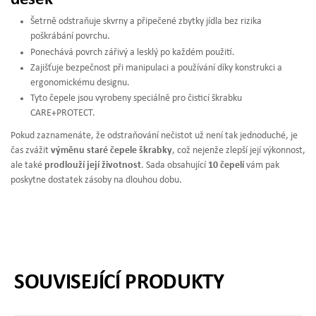
Šetrně odstraňuje skvrny a připečené zbytky jídla bez rizika
poškrábání povrchu.
Ponechává povrch zářivý a lesklý po každém použití.
Zajišťuje bezpečnost při manipulaci a používání díky konstrukci a
ergonomickému designu.
Tyto čepele jsou vyrobeny speciálně pro čisticí škrabku
CARE+PROTECT.
Pokud zaznamenáte, že odstraňování nečistot už není tak jednoduché, je
čas zvážit
výměnu staré čepele škrabky
, což nejenže zlepší její výkonnost,
ale také
prodlouží její životnost
. Sada obsahující
10 čepelí
vám pak
poskytne dostatek zásoby na dlouhou dobu.
SOUVISEJÍCÍ PRODUKTY