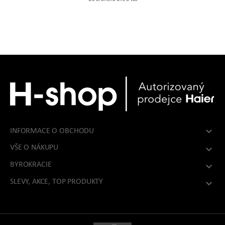

INFORMACE O OBCHODU
VŠE O NÁKUPU

BYROKRACIE

SLEVY, AKCE, TOP PRODUKTY
