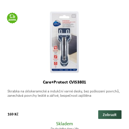
Care+Protect CVIS3801
Škrabka na sklokeramické a indukční varné desky, bez poškození povrchů,
zanechává povrchy lesklé a zářivé, bezpečnost zajištěna
169 Kč
Zobrazit
Skladem
Do druhého dne u Vás