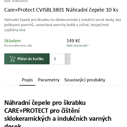
Kód:
35602814
Care+Protect CVISBL3801 Náhradní čepele 10 ks
Náhradní čepele pro škrabku na sklokeramické a indukční varné desky, bez
poškození povrchů, zanechává povrchy lesklé a zářivé, bezpečnost
zajištěna
více
Skladem
149 Kč
Do druhého dne u Vás
Našli jste levněji?
Přidat do košíku
Popis
Parametry
Související produkty
Náhradní čepele pro škrabku
CARE+PROTECT pro čištění
sklokeramických a indukčních varných
desek