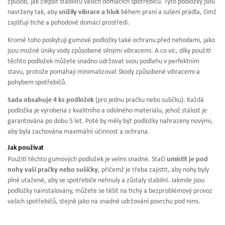
způsob, jak zlepšit stabilitu vašich domácích spotřebičů. Tyto podložky jsou
navrženy tak, aby
snížily vibrace a hluk
během praní a sušení prádla, čímž
zajišťují tiché a pohodové domácí prostředí.
Kromě toho poskytují gumové podložky také ochranu před nehodami, jako
jsou možné úniky vody způsobené silnými vibracemi. A co víc, díky použití
těchto podložek můžete snadno udržovat svou podlahu v perfektním
stavu, protože pomáhají minimalizovat škody způsobené vibracemi a
pohybem spotřebičů.
Sada obsahuje 4 ks podložek
(pro jednu pračku nebo sušičku). Každá
podložka je vyrobena z kvalitního a odolného materiálu, jehož stálost je
garantována po dobu 5 let. Poté by měly být podložky nahrazeny novými,
aby byla zachována maximální účinnost a ochrana.
Jak používat
Použití těchto gumových podložek je velmi snadné. Stačí
umístit je pod
nohy vaší pračky nebo sušičky
, přičemž je třeba zajistit, aby nohy byly
plně utažené, aby se spotřebiče nehnuly a zůstaly stabilní. Jakmile jsou
podložky nainstalovány, můžete se těšit na tichý a bezproblémový provoz
vašich spotřebičů, stejně jako na snadné udržování povrchu pod nimi.