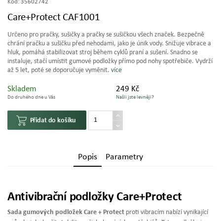
Kód:
35602742
Care+Protect CAF1001
Určeno pro pračky, sušičky a pračky se sušičkou všech značek. Bezpečně
chrání pračku a sušičku před nehodami, jako je únik vody. Snižuje vibrace a
hluk, pomáhá stabilizovat stroj během cyklů praní a sušení. Snadno se
instaluje, stačí umístit gumové podložky přímo pod nohy spotřebiče. Vydrží
až 5 let, poté se doporučuje vyměnit.
více
Skladem
249 Kč
Do druhého dne u Vás
Našli jste levněji?
Přidat do košíku
Popis
Parametry
Antivibrační podložky Care+Protect
Sada gumových podložek Care + Protect
proti vibracím nabízí vynikající