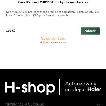
Care+Protect CDB1101 míčky do sušičky 2 ks
Míčky do sušičky pro nadýchané prádlo bez pomačkání. Balení obsahuje 2
kusy různě tvrdých míčků pro různé druhy prádla
119 Kč
Zobrazit
Na objednávku
Většinou do 10 dnů u Vás

INFORMACE O OBCHODU