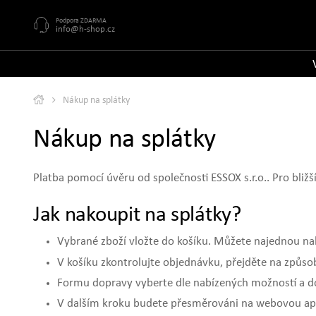
Podpora ZDARMA
info@h-shop.cz
Nákup na splátky
Nákup na splátky
Platba pomocí úvěru od společnosti ESSOX s.r.o.. Pro bližš
Jak nakoupit na splátky?
Vybrané zboží vložte do košíku. Můžete najednou nak
V košíku zkontrolujte objednávku, přejděte na způso
Formu dopravy vyberte dle nabízených možností a d
V dalším kroku budete přesměrováni na webovou aplik