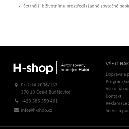
Šetrnější k životnímu prostředí (žádné zbytečné papír
VŠE O NÁ
Doprava a 
Program Ga
Pražská 2006/137
Vše o náku
370 10 České Budějovice
Kontakt
+420 386 350 461
Reklamace 
info@h-shop.cz
Servis a po