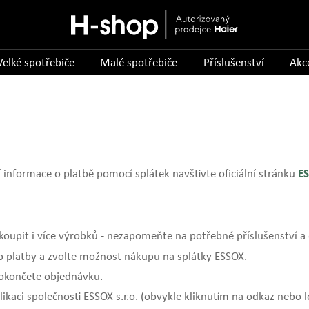
Velké spotřebiče
Malé spotřebiče
Příslušenství
Akc
í informace o platbě pomocí splátek navštivte oficiální stránku
ES
oupit i více výrobků - nezapomeňte na potřebné příslušenství a
b platby a zvolte možnost nákupu na splátky ESSOX.
okončete objednávku.
aci společnosti ESSOX s.r.o. (obvykle kliknutím na odkaz nebo 