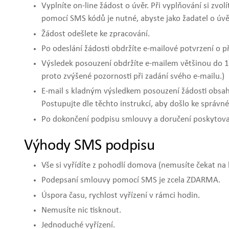
Vyplníte on-line žádost o úvěr. Při vyplňování si z
pomocí SMS kódů je nutné, abyste jako žadatel o úvě
Žádost odešlete ke zpracování.
Po odeslání žádosti obdržíte e-mailové potvrzení o při
Výsledek posouzení obdržíte e-mailem většinou do 15
proto zvýšené pozornosti při zadání svého e-mailu.)
E-mail s kladným výsledkem posouzení žádosti obsah
Postupujte dle těchto instrukcí, aby došlo ke správ
Po dokončení podpisu smlouvy a doručení poskytovate
Výhody SMS podpisu
Vše si vyřídíte z pohodlí domova (nemusíte čekat na
Podepsaní smlouvy pomocí SMS je zcela ZDARMA.
Úspora času, rychlost vyřízení v rámci hodin.
Nemusíte nic tisknout.
Jednoduché vyřízení.