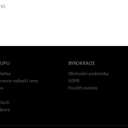
y).
KUPU
BYROKRACIE
platba
Obchodní podmínky
rance nejlepší ceny
GDPR
pu
Použití cookies
zboží
dpora