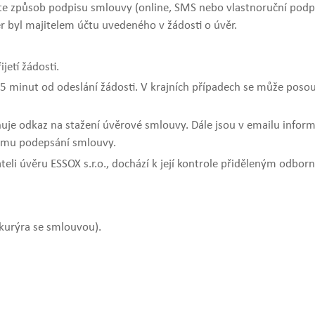
volíte způsob podpisu smlouvy (online, SMS nebo vlastnoruční po
r byl majitelem účtu uvedeného v žádosti o úvěr.
jetí žádosti.
 minut od odeslání žádosti. V krajních případech se může posou
uje odkaz na stažení úvěrové smlouvy. Dále jsou v emailu info
nému podepsání smlouvy.
li úvěru ESSOX s.r.o., dochází k její kontrole přiděleným odbor
 kurýra se smlouvou).