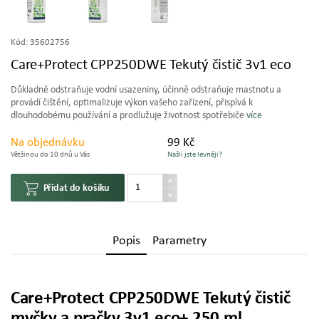
Kód:
35602756
Care+Protect CPP250DWE Tekutý čistič 3v1 eco
Důkladně odstraňuje vodní usazeniny, účinně odstraňuje mastnotu a
provádí čištění, optimalizuje výkon vašeho zařízení, přispívá k
dlouhodobému používání a prodlužuje životnost spotřebiče
více
Na objednávku
99 Kč
Většinou do 10 dnů u Vás
Našli jste levněji?
Přidat do košíku
Popis
Parametry
Care+Protect CPP250DWE Tekutý čistič
myčky a pračky 3v1 eco+ 250 ml