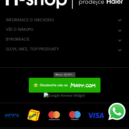

INFORMACE O OBCHODU
VŠE O NÁKUPU

BYROKRACIE

SLEVY, AKCE, TOP PRODUKTY
