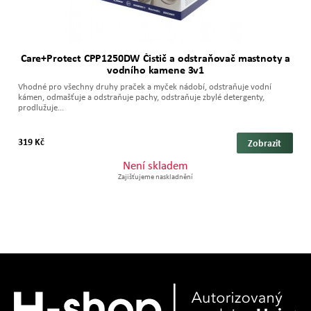
Care+Protect CPP1250DW Čistič a odstraňovač mastnoty a
vodního kamene 3v1
Vhodné pro všechny druhy praček a myček nádobí, odstraňuje vodní
kámen, odmašťuje a odstraňuje pachy, odstraňuje zbylé detergenty,
prodlužuje...
319 Kč
Zobrazit
Není skladem
Zajišťujeme naskladnění