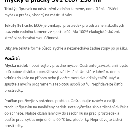
Tekutý přípravek na odstranění vodního kamene, odmaštění a čištění
myček a praček, vhodný na měsíc užívání.
Tekutý 3v1 čistič ECO+
je vynikající prostředek pro odstranění škodlivých
usazenin vodního kamene ze spotřebičů. Má 100% ekologické složení,
které si zachovává svou účinnost.
Díky své tekuté formě působí rychle a nezanechává žádné stopy po prášku.
Použití:
Myčka nádobí:
používejte v prázdné myčce. Odstraňte jazýček, aniž byste
odšroubovali víčko a porušili voskové těsnění. Umístěte lahvičku dnem
vzhůru do koše na příbory nebo jí vložte mezi dva držáky talířů. Myčku
spusťte s mycím programem s teplotou aspoň 60 °C. Nepřidávejte čistící
prostředky.
Pračka:
používejte s prázdnou pračkou. Odšroubujte uzávěr a nalijte
trochu přípravku na navlhčený hadřík. Poté vyčistěte sklo a těsnění dvířek a
opláchněte. Nalijte obsah lahvičky do zásobníku na prací prostředek a
pusťte prací cyklus nejméně na 60 °C bez předpírky. Nepřidávejte čistící
prostředky.