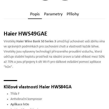
Popis
Parametry
Přílohy
Haier HWS49GAE
Vinotéky
Haier Wine Bank 50 Series 3
umožňují uchovávat vaši sbírku vína
ve správných podmínkách pro zachování chuti a vlastností každé láhve.
Vinotéky jsou vybaveny technologií přirozeného proudění vzduchu, která
udržuje stabilní teplotu prostředí na ideální úrovni a také vlhkost mezi 50%
až 70% a jsou připojeny k síti Wi-Fi pro dálkové ovládání pomocí aplikace
"hOn".
Klíčové vlastnosti Haier HWS84GA
Třída F
Antivibrační kompresor
Aplikace hOn