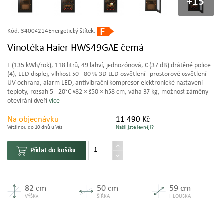
+15
Kód:
34004214
Energetický štítek:
Vinotéka Haier HWS49GAE černá
F (135 kWh/rok), 118 litrů, 49 lahví, jednozónová, C (37 dB) drátěné police
(4), LED displej, vlhkost 50 - 80 % 3D LED osvětlení - prostorové osvětlení
UV ochrana, alarm LED, antivibrační kompresor elektronické nastavení
teploty, rozsah 5 - 20°C v82 × š50 × h58 cm, váha 37 kg, možnost záměny
otevírání dveří
více
Na objednávku
11 490 Kč
Většinou do 10 dnů u Vás
Našli jste levněji?
Přidat do košíku
82 cm
50 cm
59 cm
VÝŠKA
ŠÍŘKA
HLOUBKA