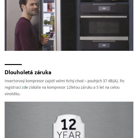
Dlouholetá záruka
Invertorový kompresor zajistí velmi tichý chod –⁠ pouhých 37 dB(A). Po
registraci
zde
získáte na kompresor 12letou záruku a 5 let na celou
vinotéku.