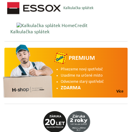
Kalkulačka splátek
Kalkulačka splátek
PREMIUM
Přivezeme nový spotřebič
Usadíme na určené místo
Odvezeme starý spotřebič
ZDARMA
Více