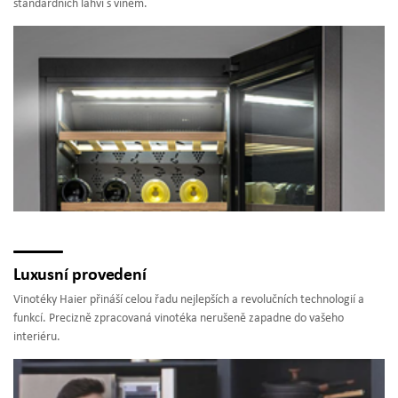
standardních lahví s vínem.
Luxusní provedení
Vinotéky Haier přináší celou řadu nejlepších a revolučních technologií a
funkcí. Precizně zpracovaná vinotéka nerušeně zapadne do vašeho
interiéru.